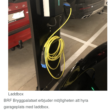
Laddbox
BRF Bryggpalatset erbjuder möjligheten att hyra
garageplats med laddbox.